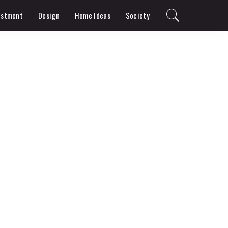
estment
Design
Home Ideas
Society