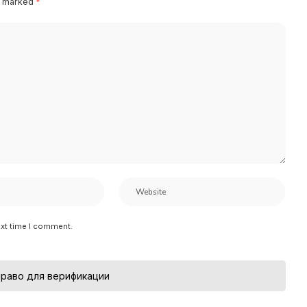
re marked
*
ext time I comment.
раво для верификации