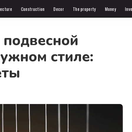
tecture
Construction
Decor
The property
Money
Inv
 подвесной
нужном стиле:
еты