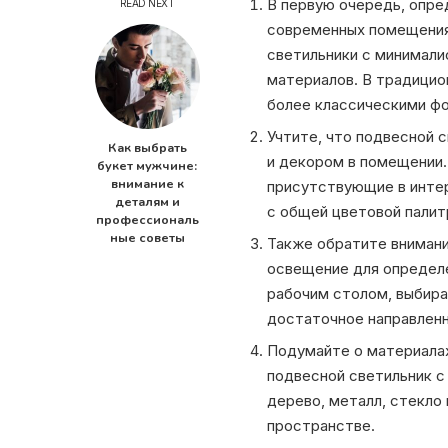
В первую очередь, опре
READ NEXT
современных помещениях
светильники с минимали
материалов. В традицио
более классическими ф
Учтите, что подвесной 
Как выбрать
и декором в помещении.
букет мужчине:
внимание к
присутствующие в интер
деталям и
с общей цветовой палит
профессиональ
ные советы
Также обратите внимани
освещение для определе
рабочим столом, выбира
достаточное направлен
Подумайте о материалах
подвесной светильник с
дерево, металл, стекло
пространстве.