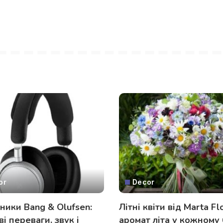
or
Decor
ики Bang & Olufsen:
Літні квіти від Marta Fl
і переваги, звук і
аромат літа у кожному 