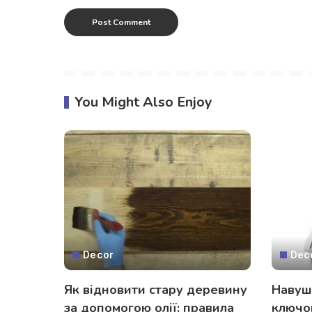
You Might Also Enjoy
Decor
Dec
Як відновити стару деревину
Навушн
за допомогою олії: правила
ключов