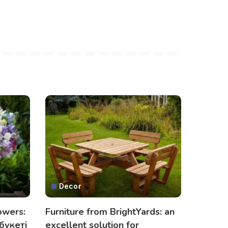
Decor
owers:
Furniture from BrightYards: an
букеті
excellent solution for