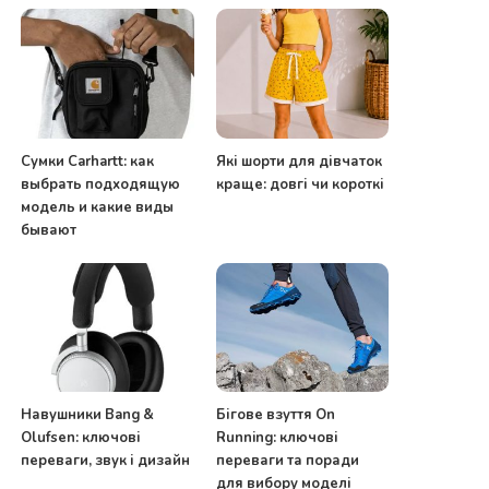
Сумки Carhartt: как
Які шорти для дівчаток
выбрать подходящую
краще: довгі чи короткі
модель и какие виды
бывают
Навушники Bang &
Бігове взуття On
Olufsen: ключові
Running: ключові
переваги, звук і дизайн
переваги та поради
для вибору моделі