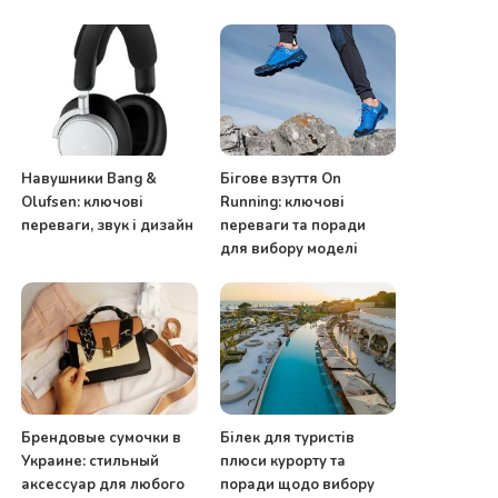
Навушники Bang &
Бігове взуття On
Olufsen: ключові
Running: ключові
переваги, звук і дизайн
переваги та поради
для вибору моделі
Брендовые сумочки в
Білек для туристів
Украине: стильный
плюси курорту та
аксессуар для любого
поради щодо вибору