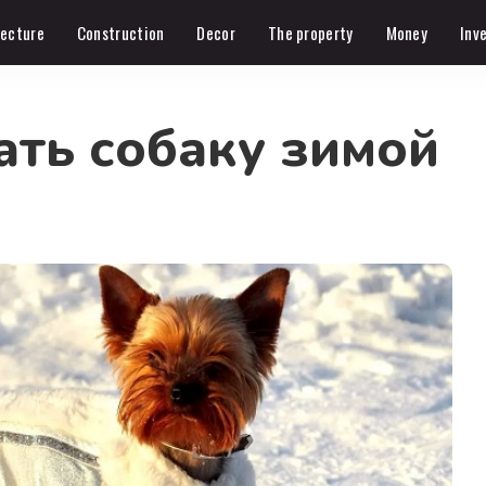
tecture
Construction
Decor
The property
Money
Inv
ать собаку зимой