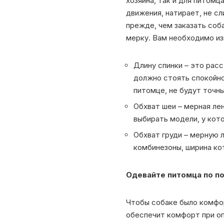
хозяина, так и для питом
движения, натирает, не с
прежде, чем заказать соб
мерку. Вам необходимо из
Длину спинки – это расс
должно стоять спокойн
питомце, не будут точн
Обхват шеи – мерная ле
выбирать модели, у кото
Обхват груди – мерную 
комбинезоны, ширина кот
Одевайте питомца по п
Чтобы собаке было комфо
обеспечит комфорт при о