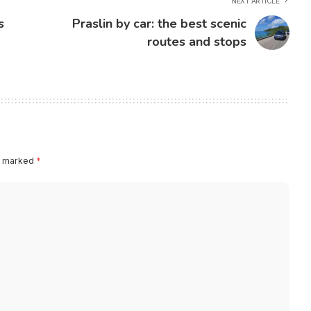
NEXT ARTICLE
s
Praslin by car: the best scenic
routes and stops
re marked
*