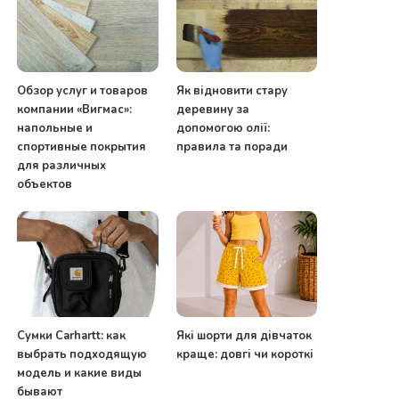
Обзор услуг и товаров
Як відновити стару
компании «Вигмас»:
деревину за
напольные и
допомогою олії:
спортивные покрытия
правила та поради
для различных
объектов
Сумки Carhartt: как
Які шорти для дівчаток
выбрать подходящую
краще: довгі чи короткі
модель и какие виды
бывают