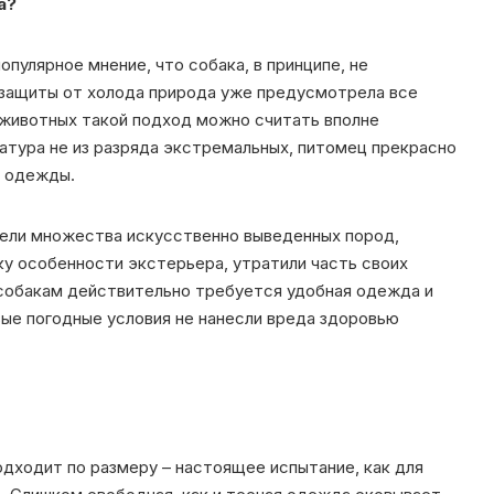
а?
пулярное мнение, что собака, в принципе, не
 защиты от холода природа уже предусмотрела все
 животных такой подход можно считать вполне
тура не из разряда экстремальных, питомец прекрасно
з одежды.
тели множества искусственно выведенных пород,
у особенности экстерьера, утратили часть своих
 собакам действительно требуется удобная одежда и
вые погодные условия не нанесли вреда здоровью
одходит по размеру – настоящее испытание, как для