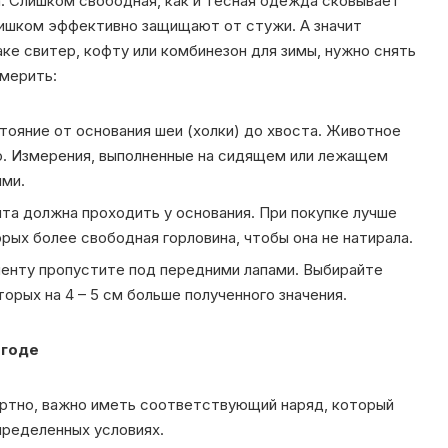
ца. Слишком свободная, как и тесная одежда сковывает
лишком эффективно защищают от стужи. А значит
аке свитер, кофту или комбинезон для зимы, нужно снять
мерить:
тояние от основания шеи (холки) до хвоста. Животное
о. Измерения, выполненные на сидящем или лежащем
ыми.
нта должна проходить у основания. При покупке лучше
рых более свободная горловина, чтобы она не натирала.
ленту пропустите под передними лапами. Выбирайте
орых на 4 – 5 см больше полученного значения.
огоде
ртно, важно иметь соответствующий наряд, который
пределенных условиях.