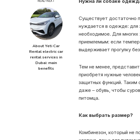
Нужна ли собаке одежд
READ NEXT
Существует достаточно по
нуждается в одежде: для
необходимое. Для многих
приемлемым: если темпера
About Yeti Car
выдерживает прогулку бе
Rental electric car
rental services in
Dubai: main
Тем не менее, представи
benefits
приобретя нужные человек
защитных функций. Таким
даже – обувь, чтобы суро
питомца.
Как выбрать размер?
Комбинезон, который не п