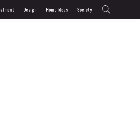
estment
Design
Home Ideas
Society