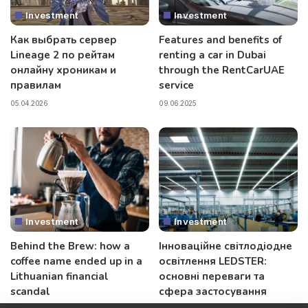
Investment
Investment
Как выбрать сервер
Features and benefits of
Lineage 2 по рейтам
renting a car in Dubai
онлайну хроникам и
through the RentCarUAE
правилам
service
05.04.2026
09.06.2025
Investment
Investment
Behind the Brew: how a
Інноваційне світлодіодне
coffee name ended up in a
освітлення LEDSTER:
Lithuanian financial
основні переваги та
scandal
сфера застосування