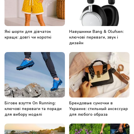
Які шорти для дівчаток
Навушники Bang & Olufsen:
краще: довгі чи короткі
ключові переваги, звук і
дизайн
Бігове взуття On Running:
Брендовые сумочки в
ключові переваги та поради
Украине: стильный аксессуар
для вибору моделі
для любого образа