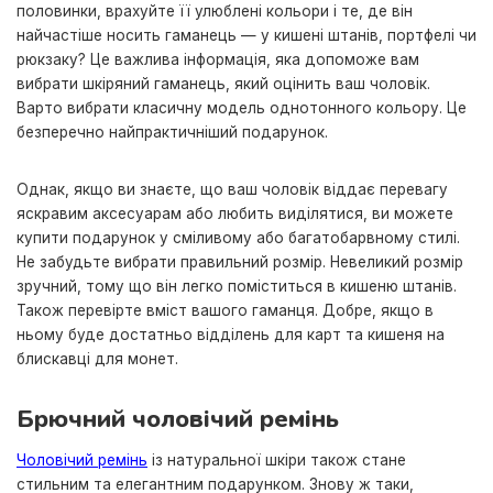
половинки, врахуйте її улюблені кольори і те, де він
найчастіше носить гаманець — у кишені штанів, портфелі чи
рюкзаку? Це важлива інформація, яка допоможе вам
вибрати шкіряний гаманець, який оцінить ваш чоловік.
Варто вибрати класичну модель однотонного кольору. Це
безперечно найпрактичніший подарунок.
Однак, якщо ви знаєте, що ваш чоловік віддає перевагу
яскравим аксесуарам або любить виділятися, ви можете
купити подарунок у сміливому або багатобарвному стилі.
Не забудьте вибрати правильний розмір. Невеликий розмір
зручний, тому що він легко поміститься в кишеню штанів.
Також перевірте вміст вашого гаманця. Добре, якщо в
ньому буде достатньо відділень для карт та кишеня на
блискавці для монет.
Брючний чоловічий ремінь
Чоловічий ремінь
із натуральної шкіри також стане
стильним та елегантним подарунком. Знову ж таки,