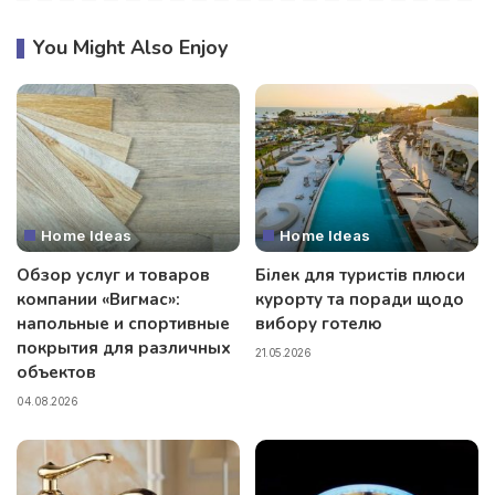
You Might Also Enjoy
Home Ideas
Home Ideas
Обзор услуг и товаров
Білек для туристів плюси
компании «Вигмас»:
курорту та поради щодо
напольные и спортивные
вибору готелю
покрытия для различных
21.05.2026
объектов
04.08.2026